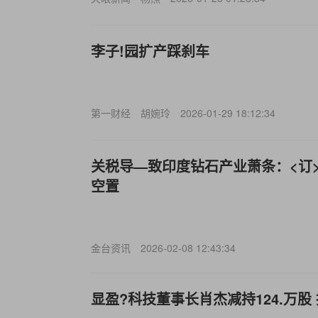
李子!园扩产踩刹车
第一财经
胡婉玲
2026-01-29 18:12:34
关税导—致印度钻石产业萧条：<订
空置
金台资讯
2026-02-08 12:43:34
显盈?科技董事长肖杰减持124.万股 