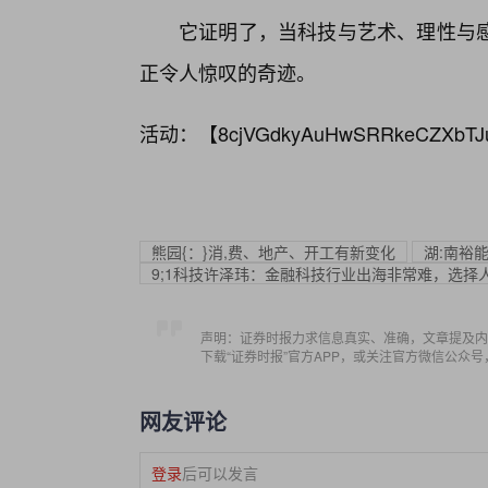
它证明了，当科技与艺术、理性与感
正令人惊叹的奇迹。
活动：【
8cjVGdkyAuHwSRRkeCZXbTJ
熊园{：}消,费、地产、开工有新变化
湖:南裕
9;1科技许泽玮：金融科技行业出海非常难，选择
声明：证券时报力求信息真实、准确，文章提及内
下载“证券时报”官方APP，或关注官方微信公众
网友评论
登录
后可以发言