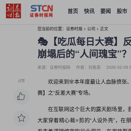
首页
快讯
要闻
股市
您当前的位置：
证券时报
>
公司
>
正文
🎭【吃瓜每日大赛】
崩塌后的“人间瑰宝”？
来源：证券时报网
作者：刘俊英
2026-02-09 
欢迎来到🌸本年度最让人血脉偾张
点赞
赛】之“反差大赛”专场。
在互联网这个巨大的露天剧场里，
大家穿着精心裁⭐剪的“人设外壳”，在