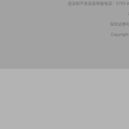
违法和不良信息举报电话：0755-83
深圳证券
Copyright