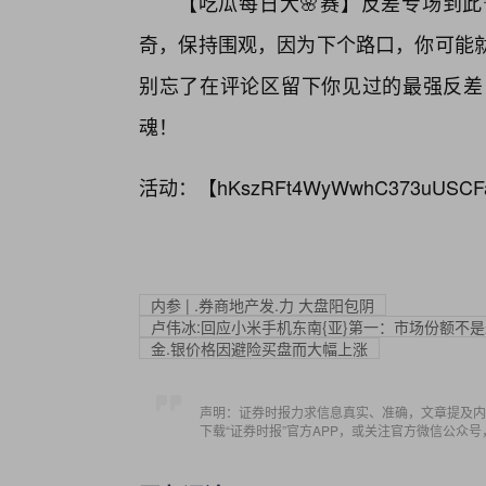
【吃瓜每日大🌸赛】反差专场到
奇，保持围观，因为下个路口，你可能就
别忘了在评论区留下你见过的最强反差
魂！
活动：【
hKszRFt4WyWwhC373uUSCF
内参 | .券商地产发.力 大盘阳包阴
卢伟冰:回应小米手机东南{亚}第一：市场份额不
金.银价格因避险买盘而大幅上涨
声明：证券时报力求信息真实、准确，文章提及内
下载“证券时报”官方APP，或关注官方微信公众