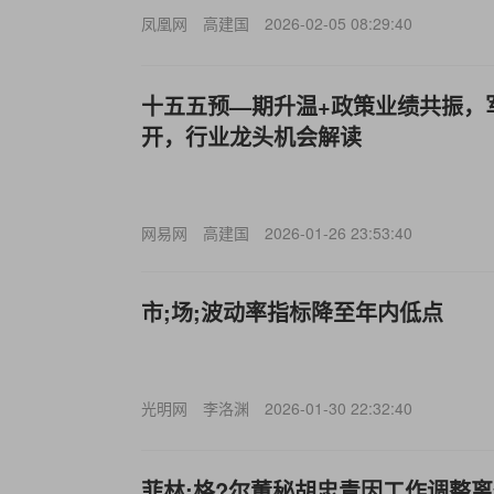
凤凰网
高建国
2026-02-05 08:29:40
十五五预—期升温+政策业绩共振，
开，行业龙头机会解读
网易网
高建国
2026-01-26 23:53:40
市;场;波动率指标降至年内低点
光明网
李洛渊
2026-01-30 22:32:40
菲林;格?尔董秘胡忠青因工作调整离