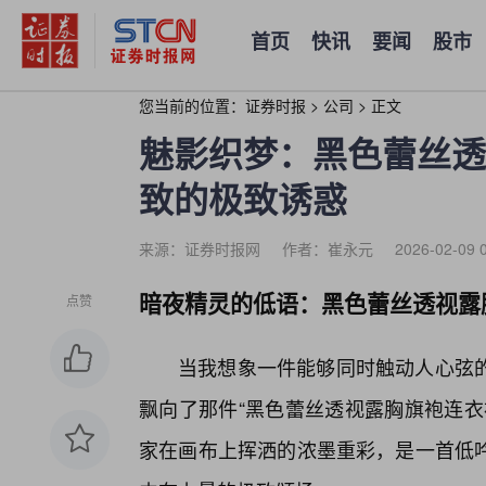
首页
快讯
要闻
股市
您当前的位置：
证券时报
>
公司
>
正文
魅影织梦：黑色蕾丝透
致的极致诱惑
来源：证券时报网
作者：崔永元
2026-02-09 
暗夜精灵的低语：黑色蕾丝透视露
点赞
当我想象一件能够同时触动人心弦
飘向了那件“黑色蕾丝透视露胸旗袍连衣
家在画布上挥洒的浓墨重彩，是一首低