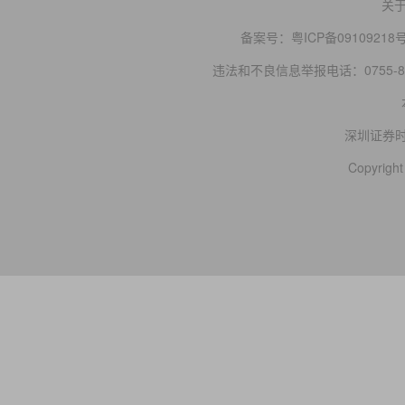
关
备案号：
粤ICP备09109218
违法和不良信息举报电话：0755-83
深圳证券
Copyright