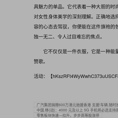
具魅力的单品。它代表着一种大胆的时
对女性身体美学的深刻理解。正确地选择
容的心态去驾驭，你便能在这件旗袍的
独一无二、令人过目难忘的焦点。
它不仅仅是一件衣服，它是一种能
赞歌。
活动：【
hKszRFt4WyWwhC373uUSCF
广汽集团捐赠600万港元驰援香港 支援!车辆.随
中国.移{动}：4000 元及以上 5G 手机将必选
零售板块快速—拉升，步步高等股涨停