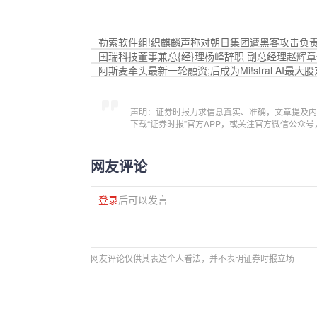
勒索软件组!织麒麟声称对朝日集团遭黑客攻击负
国瑞科技董事兼总{经}理杨峰辞职 副总经理赵辉
阿斯麦牵头最新一轮融资;后成为Mi!stral AI最大股
声明：证券时报力求信息真实、准确，文章提及内
下载“证券时报”官方APP，或关注官方微信公众
网友评论
登录
后可以发言
网友评论仅供其表达个人看法，并不表明证券时报立场