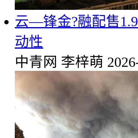
云—锋金?融配售1
动性
中青网
李梓萌
2026