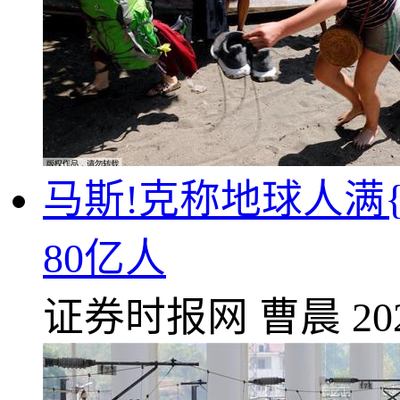
马斯!克称地球人满
80亿人
证券时报网
曹晨
20