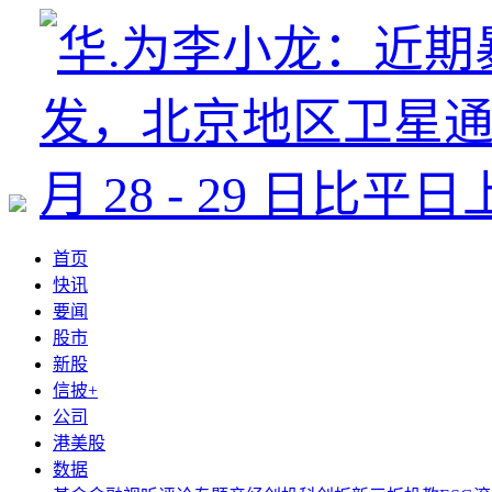
首页
快讯
要闻
股市
新股
信披+
公司
港美股
数据