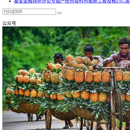
基金
金融
视听
评论
专题
产经
创投
科创板
新三板
投教
ESG
滚
公众号