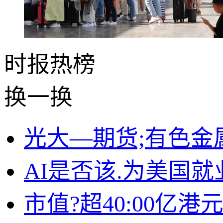
时报
热榜
换一换
光大—期货;有色金属
AI是否该.为美国就
市值?超40:00亿