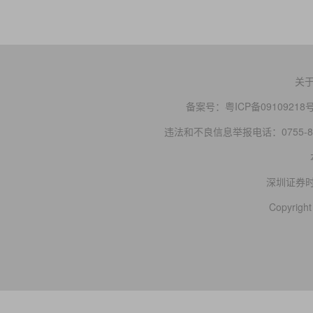
关
备案号：
粤ICP备09109218
违法和不良信息举报电话：0755-83
深圳证券
Copyright