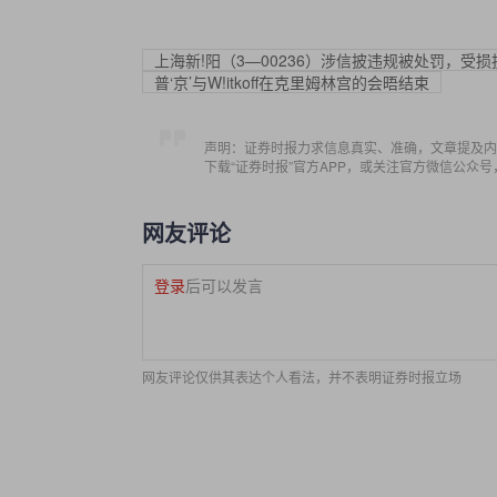
上海新!阳（3—00236）涉信披违规被处罚，受
普‘京’与W!itkoff在克里姆林宫的会晤结束
声明：证券时报力求信息真实、准确，文章提及内
下载“证券时报”官方APP，或关注官方微信公众
网友评论
登录
后可以发言
网友评论仅供其表达个人看法，并不表明证券时报立场