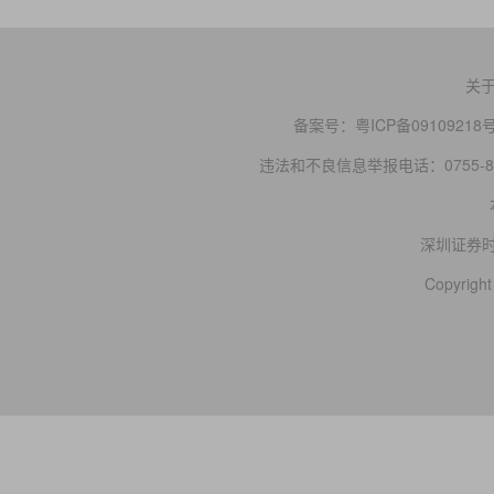
关
备案号：
粤ICP备09109218
违法和不良信息举报电话：0755-83
深圳证券
Copyright