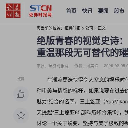
首页
快讯
要闻
股市
您当前的位置：
证券时报
>
公司
>
正文
绝版青春的视觉史诗：
重温那段无可替代的璀
来源：证券时报网
作者：潘美玲
2026-02-08 
在潮流更迭快得令人窒息的娱乐时
点赞
种审美与情感的标杆。如果说要在过去的
魅力”结合的名字，三上悠亚（YuaMi
天提起“三上悠亚65部📝巅峰合集”
讨论一个关于蜕变、坚持与美学极致的