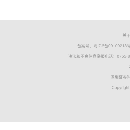
关
备案号：
粤ICP备09109218
违法和不良信息举报电话：0755-83
深圳证券
Copyright