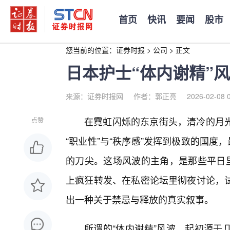
首页
快讯
要闻
股市
您当前的位置：
证券时报
>
公司
>
正文
日本护士“体内谢精”
来源：证券时报网
作者：郭正亮
2026-02-08 
在霓虹闪烁的东京街头，清冷的月
点赞
“职业性”与“秩序感”发挥到极致的国度
的刀尖。这场风波的主角，是那些平日里
上疯狂转发、在私密论坛里彻夜讨论，试
出一种关于禁忌与释放的真实叙事。
所谓的“体内谢精”风波，起初源于