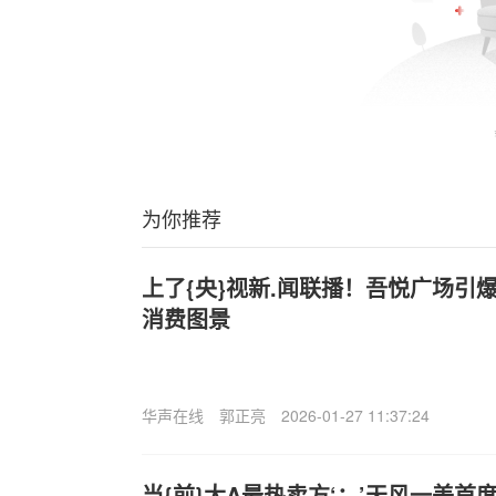
为你推荐
上了{央}视新.闻联播！吾悦广场引
消费图景
华声在线
郭正亮
2026-01-27 11:37:24
当{前}大A最热卖方‘：’天风一美