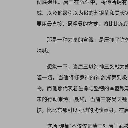
彻底碾压。唐三在战斗中，将他所拥有
威、以及他最引以为傲的蓝银草和昊天
要用最直接、最粗暴的方式，将比比东
那是一种力量的宣泄，是压抑了许
呐喊。
想象一下，当唐三以海神三叉戟为媒
噬一切。当他将修罗神的神剑挥舞到极
物。而他那代表着生命与坚韧的🔥蓝银
东的行动束缚。最终，当唐三将昊天锤
技，比比东那引以为傲的武魂真身，在
这场“爆桶”不仅仅是唐三对唐门武