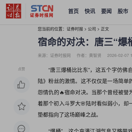
首页
快讯
要闻
股市
您当前的位置：
证券时报
>
公司
>
正文
宿命的对决：唐三“爆
来源：证券时报网
作者：黄智贤
2026-02-07 
“唐三爆桶比比东”，这五个字仿佛
点赞
陆》粉丝的激情。这不仅仅是一场简单的
怨情仇的🔥宿命对决。当那个曾经被誉
着那个初入斗罗大🌸陆时看似弱小，却
垫都指向了这场巅峰之战。
“爆桶”，这个充满江湖气息又略带