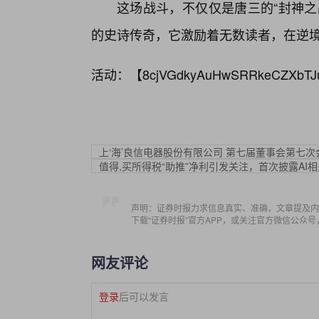
这场战斗，不仅仅是唐三的“封神之
的史诗传奇，它激励着无数读者，在逆境
活动：【
8cjVGdkyAuHwSRRkeCZXbTJ
上‘海’良信电器股份有限公司 第七届董事会第七
值得,买所得税“助推”净利引发关注，首次披露AI
声明：证券时报力求信息真实、准确，文章提及内
下载“证券时报”官方APP，或关注官方微信公众
网友评论
登录
后可以发言