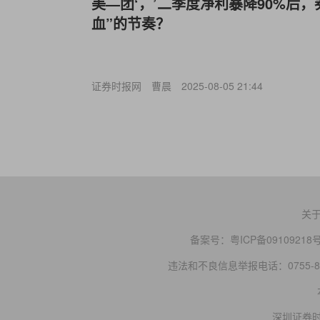
美—团‘，’二季度净利暴降90%后
血”的节奏？
证券时报网
曹晨
2025-08-05 21:44
关
备案号：
粤ICP备09109218
违法和不良信息举报电话：0755-83
深圳证券