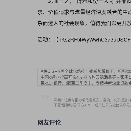
总而言之，“博雅和榜一大哥”并非
求、价值追求与流量经济深度融合的生
杂而迷人的社会现象，值得我们以更开
活动：【
hKszRFt4WyWwhC373uUSCF
A股CIS三?强全球化路径：豪威规模称王，格科
中国<铝>业?高开逾4% 拟收购云铝涌鑫等三家子
民<生>银行：;截至三季度末，专精特新企业贷款余
声明：证券时报力求信息真实、准确，文章提及内
下载“证券时报”官方APP，或关注官方微信公众
网友评论