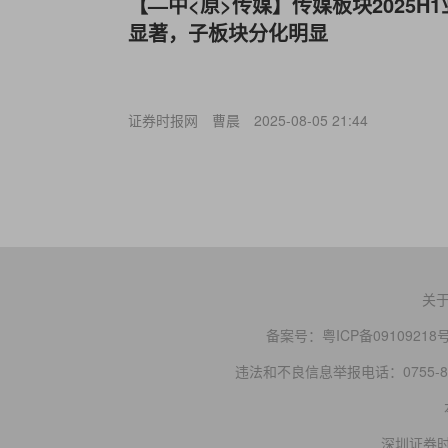
【—中<原>传媒】传媒板块2025H
显著，子板块分化明显
证券时报网
曹晨
2025-08-05 21:44
关
备案号：
粤ICP备09109218
违法和不良信息举报电话：0755-83
深圳证券