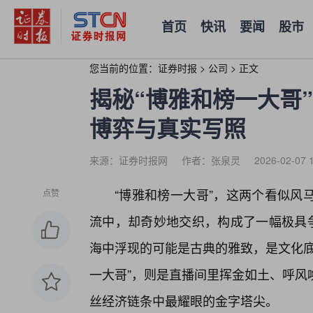
首页
快讯
要闻
股市
您当前的位置：
证券时报
>
公司
>
正文
揭秘“博雅和榜一大哥
博弈与真实写照
来源：证券时报网
作者：张泉灵
2026-02-07 
“博雅和榜一大哥”，这两个看似风
点赞
流中，却奇妙地交织，构成了一幅极具争
海中浮现的可能是古典的雅致，是文化底
一大哥”，则是直播间里挥金如土、呼风
丝经济链条中最耀眼的金字塔尖。