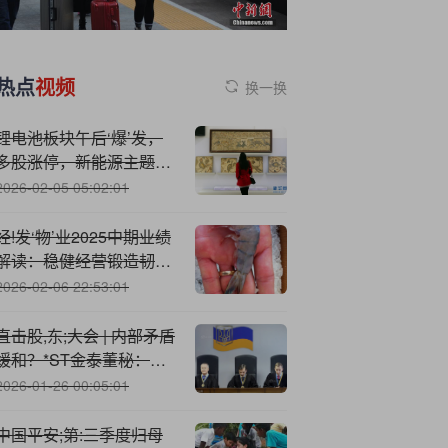
热点
视频
换一换
锂电池板块午后‘爆’发，
多股涨停，新能源主题
ETF大涨超2%
2026-02-05 05:02:01
经!发‘物’业2025中期业绩
解读：稳健经营锻造韧性
增长
2026-02-06 22:53:01
直击股,东;大会 | 内部矛盾
缓和？*ST金泰董秘：已
加强与股东的沟通，正积
2026-01-26 00:05:01
极回笼供应商欠款
中国平安;第:三季度归母