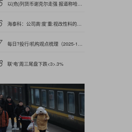
以{色}列货币谢克尔走强 报道称哈马斯开始释放人质
海泰科：公司高‘度’重:视改性料的销售工作
每日?投行/机构观点梳理（2025-10-22）
联‘电’周三尾盘下跌<3>.3%