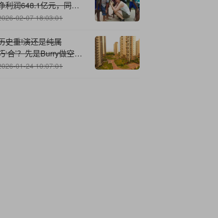
净利润648.1亿元，同比
增长45.4%
2026-02-07 18:03:01
历史重!演还是纯属
巧‘合’？先是Burry做空，
后是德银对冲，“大空头
2026-01-24 10:07:01
2.0”真实再现了！