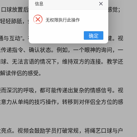
信息
，口球放置后，微风吹过，会带来一种酥麻的感觉；
无权限执行此操作
轻轻舔舐，会带来清凉而独特的味觉体验。
确定
通与互动”。在户外，非语言沟通变得尤为关键。视
来传递指令、确认状态。例如，一个眼神的询问，一
口球、无法言语的情况下，维持双方的连接。教学还
解读伴侣的感受。
慢而深沉的呼吸，都可能传递出复杂的情感信号。视
注意力从单纯的技巧操作，转移到对伴侣全方位的感
大亮点。视频会鼓励学员打破常规，将绳艺口球与户