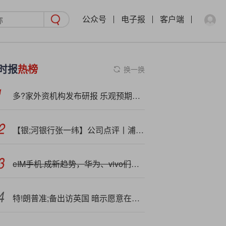
公众号
电子报
客户端
时报
热榜
换一换
多?家外资机构发布研报 乐观预期A股估值空间
【银;河银行张一纬】公司点评丨浦发银行 ：息差降幅收窄，结构调优，资本增厚
e
IM手机.成新趋势，华为、vivo们的路径分野
特!朗普准;备出访英国 暗示愿意在贸易方面做出让步