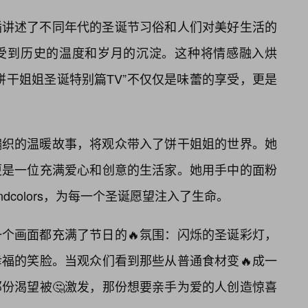
插讲述了不同年代的圣诞节习俗和人们对美好生活的
受到历史的温度和岁月的沉淀。这种将情感融入烘
饼干姐姐圣诞特别篇TV”不仅仅是味蕾的享受，更是
编织的温暖故事，将观众带入了饼干姐姐的世界。她
更是一位充满爱心和创意的生活家。她用手中的面粉
avorsandcolors，为每一个圣诞愿望注入了生命。
个画面都充满了节日的🔥氛围：闪烁的圣诞彩灯，
福的笑脸。当观众们看到那些从普通食材变🔥成一
份渴望被🤔激发，那份想要亲手为爱的人创造惊喜