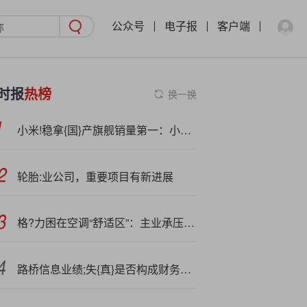
公众号
电子报
客户端
时报
热榜
换一换
小米!稳拿{国}产旗舰销量第一：小米17系列超234万台、K90系列超70万台
轮胎:业公司，重要项目有新进展
格?力困在空调“舒适区”：主业承压、多元受!阻，千亿现金如何破局？
路桥信息业绩;失{真}是否构成财务造假？暴雷前高管频繁离职 四季度收入异于同行