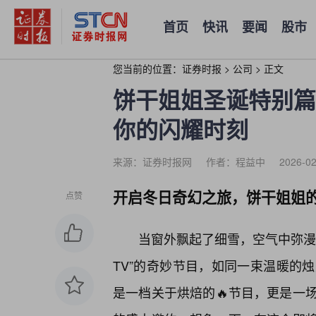
首页
快讯
要闻
股市
您当前的位置：
证券时报
>
公司
>
正文
饼干姐姐圣诞特别篇
你的闪耀时刻
来源：证券时报网
作者：程益中
2026-02
开启冬日奇幻之旅，饼干姐姐
点赞
当窗外飘起了细雪，空气中弥漫
TV”的奇妙节目，如同一束温暖的
是一档关于烘焙的🔥节目，更是一