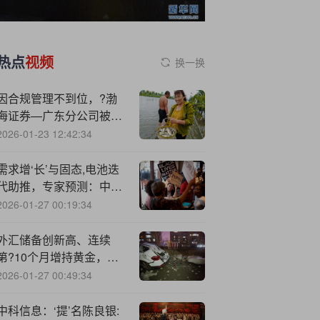
热点
视频
换一换
因合规管理不到位，?渤
海证券—广东分公司被监
管责令改正
2026-01-23 12:42:34
需求增‘长’与固态,电池迭
代助推，专家预测：中国
锂电池出货量未来十年或
2026-01-27 00:19:34
增三倍
外汇储备创新高、连续
第?10个月增持黄金，央
行释放重磅信号→
2026-01-27 00:49:34
中科信息：‘提’名陈良银: