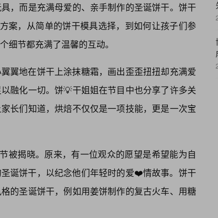
玩具，而是充满母爱的、亲手制作的圣诞饼干。饼干
”方案，从简单的饼干模具选择，到如何让孩子们参
个细节都充满了温馨的互动。
心翼翼地在饼干上涂抹糖霜，画出歪歪扭扭却充满爱
足以融化一切。饼💡干姐姐在节目中也分享了许多关
让家长们知道，烘焙不仅仅是一项技能，更是一次宝
环节被揭晓。原来，有一位观众的愿望是希望能为自
的圣诞饼干，以纪念他们年轻时的爱❤️情故事。饼干
风格的圣诞饼干，例如用姜饼制作的复古火车、用糖