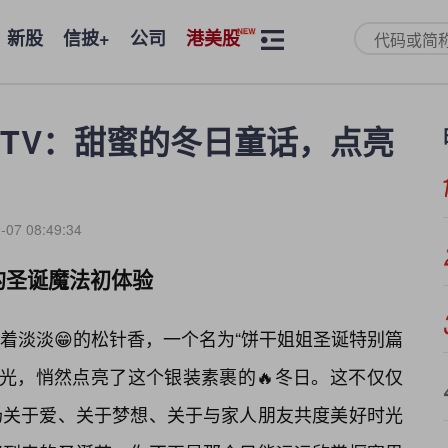
新股
信披+
公司
港美股
TV：甜蜜的冬日童话，点亮
-07 08:49:34
的圣诞魔法初体验
着淡淡😁的松针香，一个名为“饼干姐姐圣诞特别篇
烛光，悄然点亮了这个银装素裹的🔥冬日。这不仅仅
场关于爱、关于梦想、关于与家人朋友共度美好时光