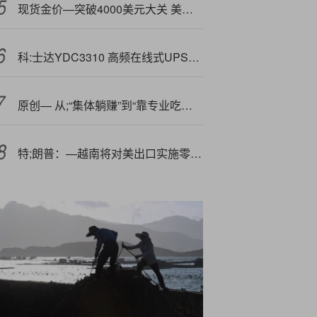
现货金价—突破4000美元大关 美国政府停摆为黄金热潮再添一把火
科:士达YDC3310 高频在线式UPS电源特价优惠
原创— 从;“集体躺赚”到“靠专业吃饭”，基金打新“打法”迭代
特;朗普：—越南将对美出口实施零关税 为向美出口支付20%的关税