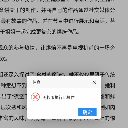
意饼💡干的制作，并将自己的作品通过社交媒体分
、最有故事的作品，并在节目中进行展示和点评，甚
饼干姐姐一起完成更复杂的烘焙作品。
观众的参与热情，让烘焙不再是电视机前的一场旁
欢。
姐还深入探讨了“食材的魔法”。她不仅仅局限于传统
信息
各种意想不到的食材融入饼干的制作中。比如，她利
出了“夜空下的星辰”饼干；用蔓越莓干的酸甜和鲜
无权限执行此操作
了层次感和风味；甚至，她还尝试了用香料，例如肉
确定
丰富的风味，使得每一口饼干都能带来味蕾上的惊