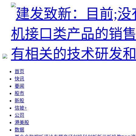
首页
快讯
要闻
股市
新股
信披+
公司
港美股
数据