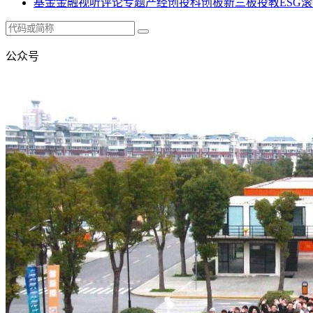
基金
金融
视听
评论
专题
产经
创投
科创板
新三板
投教
ESG
滚
公众号