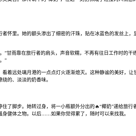
行者怀里。她的额头渗出了细密的汗珠，贴在冰蓝色的发丝上，
个。”甘雨靠在旅行者的肩头，声音软糯，不再有往日工作时的干
。”
边，看着远处璃月港的一点点灯火逐渐熄灭。这种静谧的美好，让
缭绕的、淡淡的奶香味。
住了脚步。她转过身，将一小瓶额外分出的🔥“椰奶”递给旅行
强身健体之物。以后……如果你觉得累了，随时可以来找我。