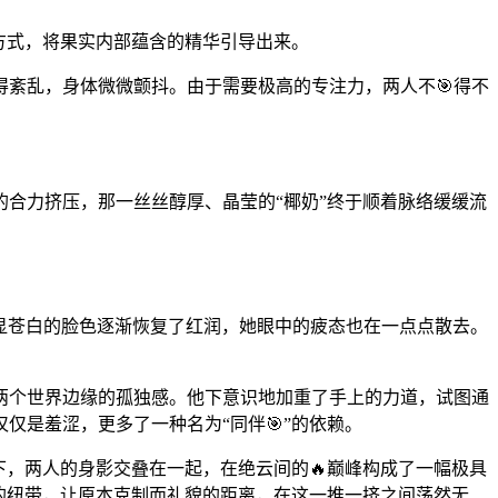
方式，将果实内部蕴含的精华引导出来。
得紊乱，身体微微颤抖。由于需要极高的专注力，两人不🎯得不
的合力挤压，那一丝丝醇厚、晶莹的“椰奶”终于顺着脉络缓缓流
略显苍白的脸色逐渐恢复了红润，她眼中的疲态也在一点点散去。
两个世界边缘的孤独感。他下意识地加重了手上的力道，试图通
仅是羞涩，更多了一种名为“同伴🎯”的依赖。
下，两人的身影交叠在一起，在绝云间的🔥巅峰构成了一幅极具
感的纽带，让原本克制而礼貌的距离，在这一推一挤之间荡然无