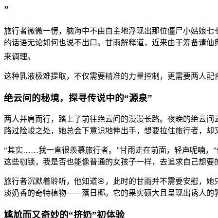
”
旅行者微微一愣，脑海中不由自主地浮现出那位僵尸小姑娘七七
的话语无论如何也说不出口。甘雨解释道，近来由于筹备请仙典
来调理。
这种乳液极难提取，不仅需要精准的力量控制，更需要两人配合
绝云间的秘境，探寻传说中的“源泉”
两人并肩而行，踏上了前往绝云间的漫漫长路。夜晚的绝云间
路过险峻之处，她总会下意识地伸出手，想要拉住旅行者，却
“其实……我一直很羡慕旅行者。”甘雨走在前面，轻声呢喃，
这些枷锁，我是否也能像普通的女孩子一样，去追求自己想要
旅行者沉默着聆听，他知道🌸，此时的甘雨并不需要安慰，她
淡奶香的奇特植物——落日椰。它的果实硕大且呈现出诱人的
尴尬而又奇妙的“挤奶”初体验