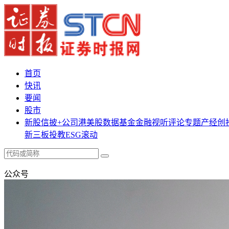
首页
快讯
要闻
股市
新股
信披+
公司
港美股
数据
基金
金融
视听
评论
专题
产经
创
新三板
投教
ESG
滚动
公众号