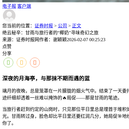
电子报
客户端
您当前的位置：
证券时报
>
公司
>
正文
绝云秘辛：甘雨与旅行者的“椰奶”寻味奇幻之旅
来源：证券时报网
作者：谢颖颖
2026-02-07 00:25:23
点赞
分享
深夜的月海亭，与那抹不期而遇的蓝
璃月的夜晚，总是笼罩在一片朦胧的烟火气中。结束了一天委托
迹纤细却透着一丝难以掩饰的🔥局促——那是甘雨的笔迹。
当旅行者赶到约定的山岗时，只见那位平日里总是埋首于堆积
光。甘雨转过身，脸色却比平日里还要红润几分，她局促🎯地
你了。