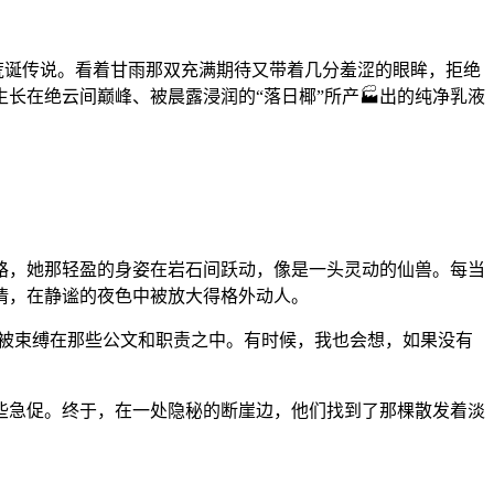
荒诞传说。看着甘雨那双充满期待又带着几分羞涩的眼眸，拒绝
长在绝云间巅峰、被晨露浸润的“落日椰”所产🏭出的纯净乳液
路，她那轻盈的身姿在岩石间跃动，像是一头灵动的仙兽。每当
情，在静谧的夜色中被放大得格外动人。
远被束缚在那些公文和职责之中。有时候，我也会想，如果没有
有些急促。终于，在一处隐秘的断崖边，他们找到了那棵散发着淡
。