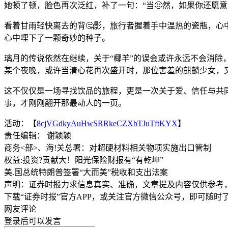
她顿了顿，脸色再次泛红，补了一句：“当🙂然，如果你还愿意
看着甘雨轻快离去的背🤔影，旅行者握着手中温热的瓷瓶，心
心中埋下了一颗奇妙的种子。
璃月的传说依然在继续，关于“椰羊”的误会或许永远不会消除
某个夜晚，或许当清心花再次盛开时，那位害羞的麒麟少女，
这不仅仅是一场寻找饮品的旅程，更是一次关于爱、信任与共
事，才刚刚翻开那最动人的一页。
活动：【
8cjVGdkyAuHwSRRkeCZXbTJuTftKYX
】
责任编辑： 谢颖颖
商务<部>、海!关总署：对超硬材料相关物项实施出口管制
权益:投资?贡献大！阳光保险财报有“有乾坤”
美.国总统特朗普签署“大而美”税收和支出法案
声明：证券时报力求信息真实、准确，文章提及内容仅供参考
下载“证券时报”官方APP，或关注官方微信公众号，即可随
网友评论
登录
后可以发言