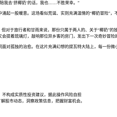
陪我去‘挤椰奶’的话，我也……不胜荣幸。”
中涌起一股暖意。这场看似荒诞、实则充满温情的“椰奶冒险”，
，但对于旅行者和甘雨来说，那份只属于两人的、关于“椰奶”的
又会提着琉璃灯，敲响那位异乡客的房门，发出下一次奇妙冒险
同面对孤独的治愈。在这片充满幻想的提瓦特大陆上，每一份微
，不构成实质性投资建议，据此操作风险自担
时了解股市动态，洞察政策信息，把握财富机会。