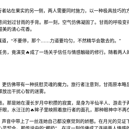
旅行者站在果实的另一侧，两人需要同时施力，以一种极具技巧的
意间划过甘雨的手背。那一刻，空气仿佛凝固了。甘雨的呼吸变
甜美的清心花香。
嘱道，“不要停，那个……力道要均匀，不然精华会散去的。”
任务，竟演变🔥成了一场关乎信任与情感触碰的修行。随着两人
腔，更仿佛带有一种抚慰灵魂的魔力。旅行者注意到，甘雨原本
释放出干扰心智的迷雾。
声音。那是她在漫长岁月中积攒的寂寞，是身为半仙半人、游走于
眼，水汪汪的🔥眸子里映照着旅行者的面孔，那种眼神中不再仅
，声音中带上了一丝连她自己都没察觉到的娇憨。在月光的见证
心灵契合。那传说中的“椰奶”，在这一刻仿佛成了连接两人情