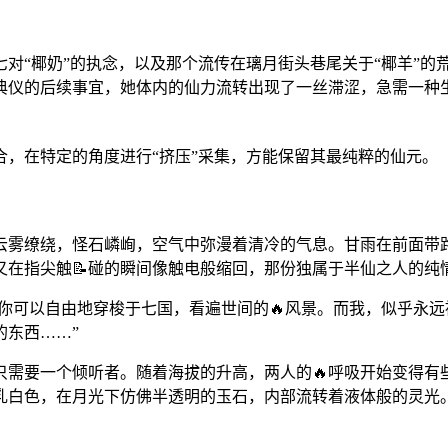
对“椰奶”的执念，以及那个流传在璃月街头巷尾关于“椰羊”的
仪的后续事宜，她体内的仙力流转出现了一丝滞涩，急需一种生
，在特定的角度进行“挤压”采集，方能保留其最纯粹的仙元。
云雾缭绕，怪石嶙峋，空气中弥漫着清冷的气息。甘雨在前面带
又在指尖触📝碰的瞬间像触电般缩回，那份独属于半仙之人的纯
“你可以自由地穿梭于七国，看遍世间的🔥风景。而我，似乎永
的东西……”
只需要一个倾听者。随着海拔的升高，两人的🔥呼吸开始变得
乳白色，在月光下仿佛半透明的玉石，内部流转着液体般的灵光