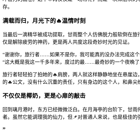
存。
满载而归，月光下的🔥温情时刻
当最后一滴精华被成功提取，甘雨整个人仿佛脱力般软倒在旅
仅是解除疲劳的神药，更是两人共度这段奇妙时光的见证。
“谢谢你，旅行者……如果不是你，我可能真的没办法完成这
“这大概是我这一千多年来，度过的最……最奇妙的一个夜晚了
旅行者轻轻拍了拍她的🔥肩膀，两人就这样静静地坐在悬崖
的🔥公文，没有什么沉重的责任，只有身边的这个人，和鼻尖
不仅仅是椰奶，更是心扉的敲击
回到璃月港时，东方已经微微泛白。在月海亭的台阶下，甘雨停
者。虽然它能调理我的仙力，但📌对普通人来说，也是极佳的
”