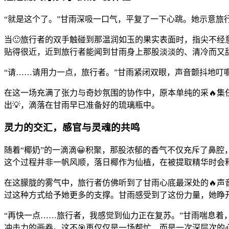
“就是这个了。”甘雨深吸一口气，平复了一下心跳。她示意
当🙂旅行者的双手触碰到那温润如玉的果实表面时，指尖不经
贴得很近，近到旅行者能闻到甘雨身上那股淡淡的、清冷而又
“请……请用力一点，旅行者。”甘雨紧闭双眼，声音颤抖地叮
在这一场充满了张力与奇妙氛围的协作中，原本单纯的采🔥集
出💡，滴落在甘雨早已准备好的琉璃瓶中。
灵力的交汇，感官与灵魂的共鸣
随着“椰奶”的一滴滴😀积聚，那股浓郁的香气不仅充斥了鼻
这个过程并非一帆风顺，落日椰作为仙植，在被提取精华时会
在这朦胧的雾气中，旅行者仿佛听到了甘雨心底最深处的🔥
过这种方式给予她更多的支撑。甘雨感受到了这份力量，她睁开
“再快一点……旅行者，我感觉到仙力正在复苏。”甘雨喘息着
冲击力的画卷。这不🎯再仅仅是一场帮忙，而是一次深层次的