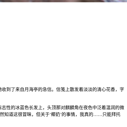
外地收到了来自月海亭的急信。信笺上散发着淡淡的清心花香，字
标志性的冰蓝色长发上，头顶那对麒麟角在夜色中泛着温润的微
然知道这很冒昧，但关于‘椰奶’的事情，我真的……只能拜托