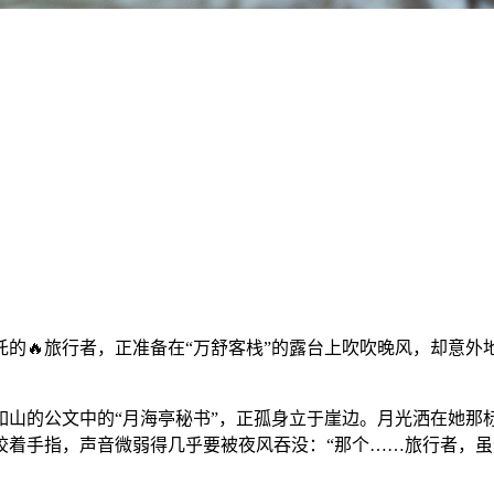
的🔥旅行者，正准备在“万舒客栈”的露台上吹吹晚风，却意
如山的公文中的“月海亭秘书”，正孤身立于崖边。月光洒在她那
绞着手指，声音微弱得几乎要被夜风吞没：“那个……旅行者，虽