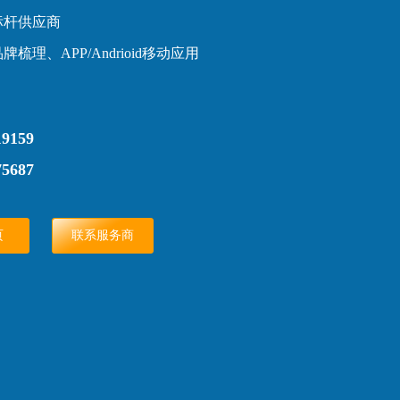
标杆供应商
理、APP/Andrioid移动应用
9159
5687
页
联系服务商