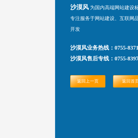
沙漠风
为国内高端网站建设
专注服务于网站建设、互联网品牌梳
开发
沙漠风业务热线：0755-8371
沙漠风售后专线：0755-8397
返回上一页
返回首