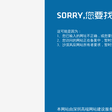
这可能是因为：
1、您已输入的网址不正确，或您
2、您访问的网站正在备案中，暂时
3、沙漠风应网站所有者要求，暂时
本网站由深圳高端网站建设服务商--